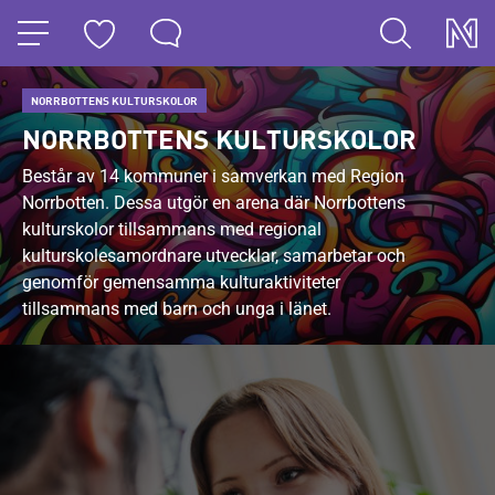
HOPPA TILL NAVIGERINGEN
HOPPA TILL INNEHÅLLET
V
NORRBOTTENS KULTURSKOLOR
Ä
NORRBOTTENS KULTURSKOLOR
L
K
Består av 14 kommuner i samverkan med Region
Norrbotten. Dessa utgör en arena där Norrbottens
O
kulturskolor tillsammans med regional
M
kulturskolesamordnare utvecklar, samarbetar och
M
genomför gemensamma kulturaktiviteter
E
tillsammans med barn och unga i länet.
N
T
I
L
L