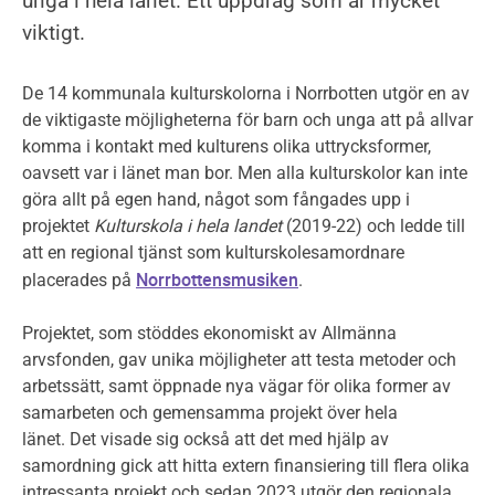
unga i hela länet. Ett uppdrag som är mycket
viktigt.
De 14 kommunala kulturskolorna i Norrbotten utgör en av
de viktigaste möjligheterna för barn och unga att på allvar
komma i kontakt med kulturens olika uttrycksformer,
oavsett var i länet man bor. Men alla kulturskolor kan inte
göra allt på egen hand, något som fångades upp i
projektet
Kulturskola i hela landet
(2019-22) och ledde till
att en regional tjänst som kulturskolesamordnare
Norrbottensmusiken
placerades på
.
Projektet, som stöddes ekonomiskt av Allmänna
arvsfonden, gav unika möjligheter att testa metoder och
arbetssätt, samt öppnade nya vägar för olika former av
samarbeten och gemensamma projekt över hela
länet. Det visade sig också att det med hjälp av
samordning gick att hitta extern finansiering till flera olika
intressanta projekt och sedan 2023 utgör den regionala