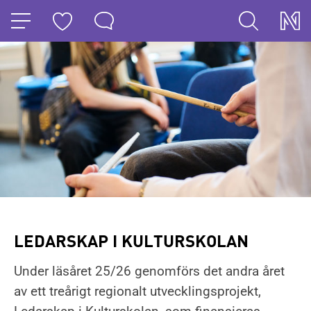
HOPPA TILL NAVIGERINGEN
HOPPA TILL INNEHÅLLET
LEDARSKAP I KULTURSKOLAN
Under läsåret 25/26 genomförs det andra året
av ett treårigt regionalt utvecklingsprojekt,