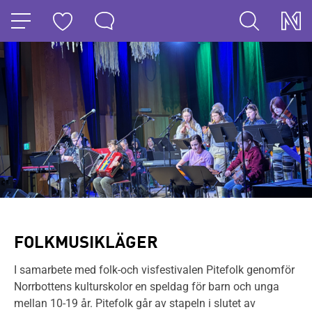
HOPPA TILL NAVIGERINGEN
HOPPA TILL INNEHÅLLET
FOLKMUSIKLÄGER
I samarbete med folk-och visfestivalen Pitefolk genomför
Norrbottens kulturskolor en speldag för barn och unga
mellan 10-19 år. Pitefolk går av stapeln i slutet av