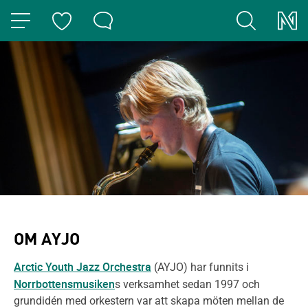
HOPPA TILL NAVIGERINGEN
HOPPA TILL INNEHÅLLET
OM AYJO
Arctic Youth Jazz Orchestra
(AYJO) har funnits i
Norrbottensmusiken
s verksamhet sedan 1997 och
grundidén med orkestern var att skapa möten mellan de