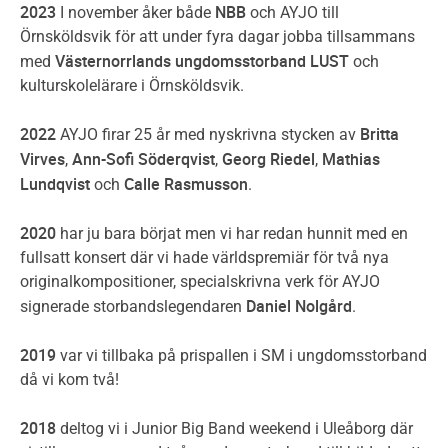
2023
NBB
I november åker både
och AYJO till
Örnsköldsvik för att under fyra dagar jobba tillsammans
Västernorrlands ungdomsstorband LUST
med
och
kulturskolelärare i Örnsköldsvik.
2022
Britta
AYJO firar 25 år med nyskrivna stycken av
Virves
Ann-Sofi Söderqvist
Georg Riedel
Mathias
,
,
,
Lundqvist
Calle Rasmusson
och
.
2020
har ju bara börjat men vi har redan hunnit med en
fullsatt konsert där vi hade världspremiär för två nya
originalkompositioner, specialskrivna verk för AYJO
Daniel Nolgård
signerade storbandslegendaren
.
2019
var vi tillbaka på prispallen i SM i ungdomsstorband
då vi kom två!
2018
deltog vi i Junior Big Band weekend i Uleåborg där