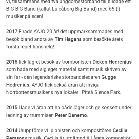
vi, tillsammans med två ungdomsstorband till bildade ett
BIG BIG Band (kallat Luleåborg Big Band) med 65 (!)
musiker på scen!
2017
Firade AYJO 20 år! det uppmärksammades med
Tim Hagans
besök bland andra av
som besökte årets
första repetitionshelg!
2016
Dicken Hedrenius
fick lägret besök av trombonisten
som hade med sig eget material samt musik skriven av
Gugge
sin far - den legendariske storbandsledaren
Hedrenius
. AYJO fick också äran att inviga
Norrbottensmusikens nya lokaler i Piteå Sience Park.
2015
Hade vi äran att ha både läger och ge konsert under
Peter Danemo
ledning av trummisen
.
2014
Cecilia
Uruppförde vi pianisten och kompositören
Persson
s musik. Cecilia är utnämnd till Årets kompositör