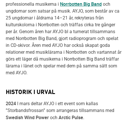
Norrbotten Big Band
professionella musikerna i
och
ungdomar som satsar på musik. AYJO, som består av ca
25 ungdomar i åldrarna 14–21 år, rekryteras från
kulturskolorna i Norrbotten och träffas cirka tre gånger
per år. Genom åren har AYJO bl a turnerat tillsammans
med Norrbotten Big Band, gjort radioprogram och spelat
in CD-skivor. Åren med AYJO har också skapat goda
relationer med musiklärarna i Norrbotten och vartannat år
görs ett läger då musikerna i Norrbotten Big Band träffar
lärarna i länet och spelar med dem på samma sätt som
med AYJO.
HISTORIK I URVAL
2024
I mars deltar AYJO i ett event som kallas
”Storbandsfrossan” som arrangeras tillsammans med
Swedish Wind Power
Arctic Pulse
och
.