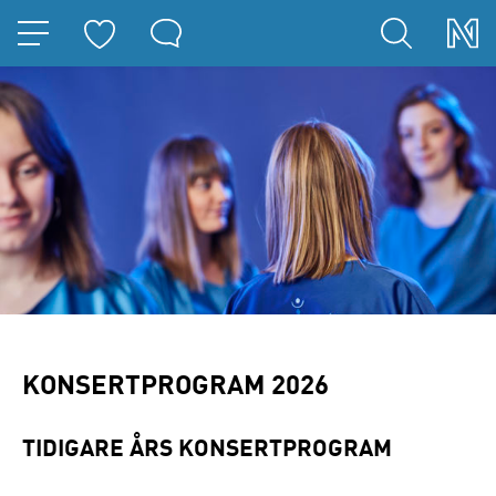
HOPPA TILL NAVIGERINGEN
HOPPA TILL INNEHÅLLET
KONSERTPROGRAM 2026
TIDIGARE ÅRS KONSERTPROGRAM