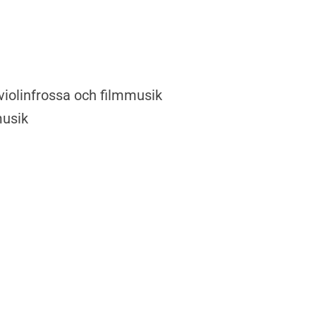
iolinfrossa och filmmusik
musik