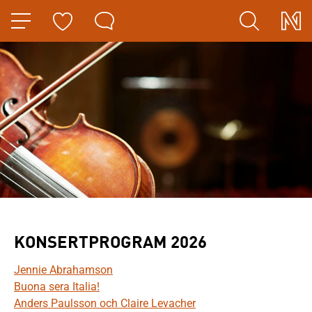
HOPPA TILL NAVIGERINGEN
HOPPA TILL INNEHÅLLET
KONSERTPROGRAM 2026
Jennie Abrahamson
Buona sera Italia!
Anders Paulsson och Claire Levacher