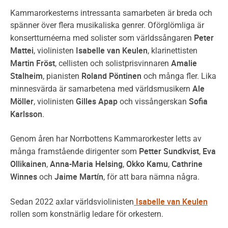
Kammarorkesterns intressanta samarbeten är breda och
spänner över flera musikaliska genrer. Oförglömliga är
Peter
konsertturnéerna med solister som världssångaren
Mattei
Isabelle van Keulen
, violinisten
, klarinettisten
Martin Fröst
Amalie
, cellisten och solistprisvinnaren
Stalheim
Roland Pöntinen
, pianisten
och många fler. Lika
Ale
minnesvärda är samarbetena med världsmusikern
Möller
Gilles Apap
Sofia
, violinisten
och vissångerskan
Karlsson
.
Genom åren har Norrbottens Kammarorkester letts av
Petter Sundkvist
Eva
många framstående dirigenter som
,
Ollikainen
Anna-Maria Helsing
Okko Kamu
Cathrine
,
,
,
Winnes
Jaime Martín
och
, för att bara nämna några.
Isabelle van Keulen
Sedan 2022 axlar världsviolinisten
rollen som konstnärlig ledare för orkestern.