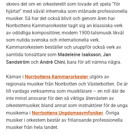
skrevs det om en orkesterelit som lovade att spela ”för
hjärtat” med såväl inhemska som inlånade professionella
musiker. Så har det också blivit och genom åren har
Norrbottens Kammarorkester tagit sig an klassiska verk
av odödliga kompositörer, modern 1900-talsmusik likväl
som nutida svenska och internationella verk.
Kammarorkestern beställer och uruppför också verk av
Madeleine Isaksson
Jan
samtida tonsättare som
,
Sandström
André Chini
och
, bara för att nämna några.
Norrbottens Kammarorkester
Kärnan i
utgörs av
regionala musiker från Norrbotten och Västerbotten. De är
till vardags verksamma som musiklärare – en roll där de
inte minst ansvarar för den så viktiga återväxten av
orkestermusiker, bland annat som instruktörer för de unga
Norrbottens Ungdomssymfoniker
musikerna i
. Övriga
musiker i orkestern består av frilansande professionella
musiker från hela landet.