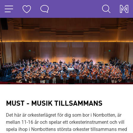
HOPPA TILL NAVIGERINGEN
HOPPA TILL INNEHÅLLET
MUST - MUSIK TILLSAMMANS
Det här är orkesterlägret för dig som bor i Norrbotten, är
mellan 11-16 år och spelar ett orkesterinstrument och vill
spela ihop i Norrbottens största orkester tillsammans med