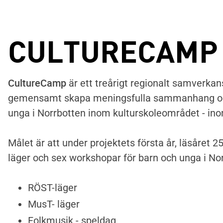
CULTURECAMP
CultureCamp
är ett treårigt regionalt samverkan
gemensamt skapa meningsfulla sammanhang och
unga i Norrbotten inom kulturskoleområdet - in
Målet är att under projektets första år, läsåret 
läger och sex workshopar för barn och unga i No
RÖST-läger
MusT- läger
Folkmusik - speldag