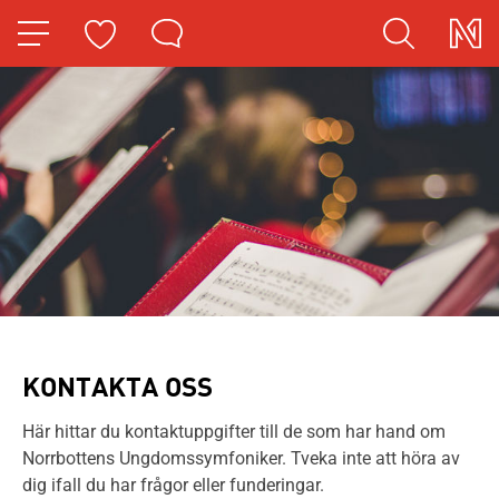
HOPPA TILL NAVIGERINGEN
HOPPA TILL INNEHÅLLET
KONTAKTA OSS
Här hittar du kontaktuppgifter till de som har hand om
Norrbottens Ungdomssymfoniker. Tveka inte att höra av
dig ifall du har frågor eller funderingar.