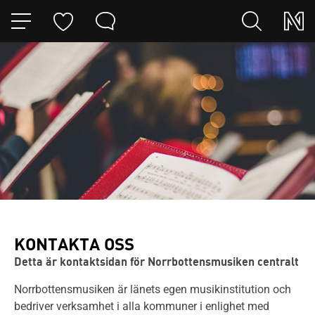
HOPPA TILL NAVIGERINGEN
HOPPA TILL INNEHÅLLET
KONTAKTA OSS
Detta är kontaktsidan för Norrbottensmusiken centralt
Norrbottensmusiken är länets egen musikinstitution och
bedriver verksamhet
i alla kommuner i enlighet med