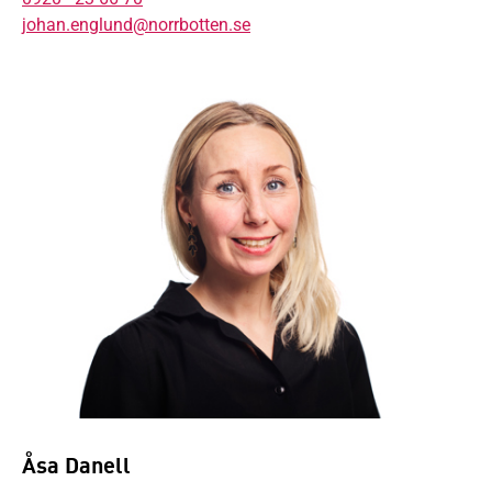
johan.englund@norrbotten.se
Åsa Danell