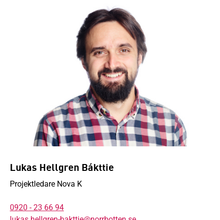
Lukas Hellgren Bákttie
Projektledare Nova K
0920 - 23 66 94
lukas.hellgren-bakttie@norrbotten.se