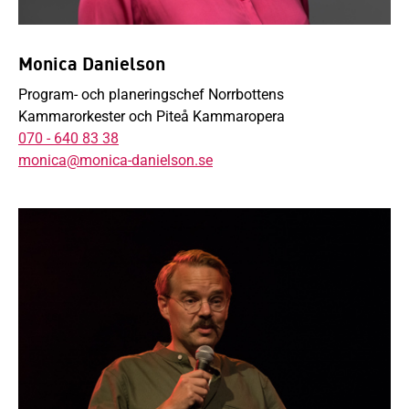
Monica Danielson
Program- och planeringschef Norrbottens
Kammarorkester och Piteå Kammaropera
070 - 640 83 38
monica@monica-danielson.se