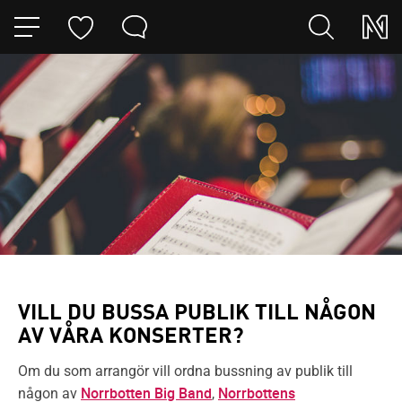
HOPPA TILL NAVIGERINGEN
HOPPA TILL INNEHÅLLET
VILL DU BUSSA PUBLIK TILL NÅGON
AV VÅRA KONSERTER?
Om du som arrangör vill ordna bussning av publik till
Norrbotten Big Band
Norrbottens
någon av
,