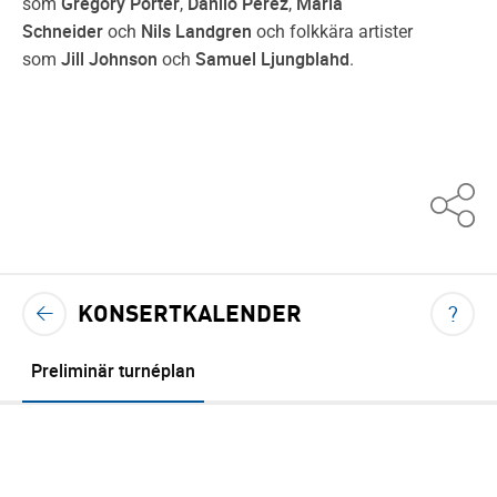
Gregory Porter
Danilo Peréz
Maria
som
,
,
Schneider
Nils Landgren
och
och folkkära artister
Jill Johnson
Samuel Ljungblahd
som
och
.
KONSERTKALENDER
VIS
TILLBAKA TILL KONSERTKALENDERN
?
<
Preliminär turnéplan