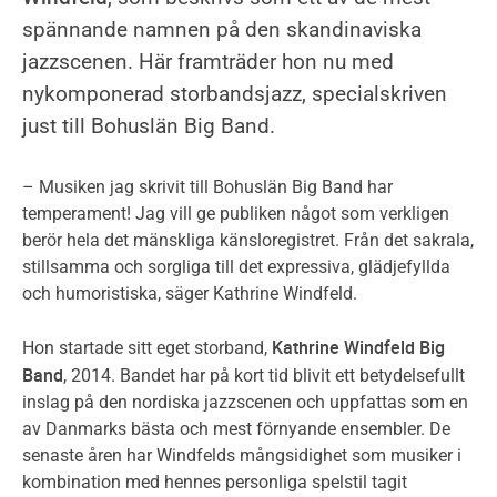
spännande namnen på den skandinaviska
jazzscenen. Här framträder hon nu med
nykomponerad storbandsjazz, specialskriven
just till Bohuslän Big Band.
– Musiken jag skrivit till Bohuslän Big Band har
temperament! Jag vill ge publiken något som verkligen
berör hela det mänskliga känsloregistret. Från det sakrala,
stillsamma och sorgliga till det expressiva, glädjefyllda
och humoristiska, säger Kathrine Windfeld.
Kathrine Windfeld Big
Hon startade sitt eget storband,
Band
, 2014. Bandet har på kort tid blivit ett betydelsefullt
inslag på den nordiska jazzscenen och uppfattas som en
av Danmarks bästa och mest förnyande ensembler. De
senaste åren har Windfelds mångsidighet som musiker i
kombination med hennes personliga spelstil tagit