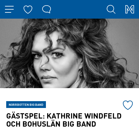
HOPPA TILL NAVIGERINGEN
HOPPA TILL INNEHÅLLET
Lägg
NORRBOTTEN BIG BAND
till
GÄSTSPEL: KATHRINE WINDFELD
konser
OCH BOHUSLÄN BIG BAND
till
Du
mina
har