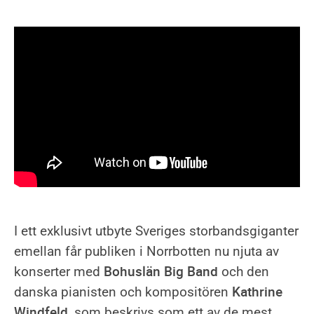
sparad
nu
konsert
0
sparade
konserter
I ett exklusivt utbyte Sveriges storbandsgiganter
emellan får publiken i Norrbotten nu njuta av
Bohuslän Big Band
konserter med
och den
Kathrine
danska pianisten och kompositören
Windfeld
, som beskrivs som ett av de mest