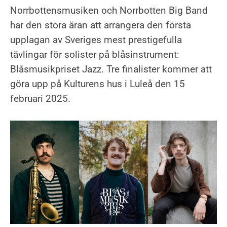
Du
sparad
Norrbottensmusiken och Norrbotten Big Band
har
konsert
har den stora äran att arrangera den första
nu
0
upplagan av Sveriges mest prestigefulla
sparade
tävlingar för solister på blåsinstrument:
konserter
Blåsmusikpriset Jazz. Tre finalister kommer att
göra upp på Kulturens hus i Luleå den 15
februari 2025.