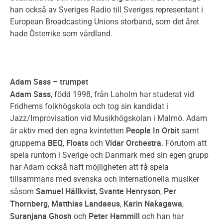
han också av Sveriges Radio till Sveriges representant i
European Broadcasting Unions storband, som det året
hade Österrike som värdland.
Adam Sass – trumpet
Adam Sass
, född 1998, från Laholm har studerat vid
Fridhems folkhögskola och tog sin kandidat i
Jazz/Improvisation vid Musikhögskolan i Malmö. Adam
People In Orbit
är aktiv med den egna kvintetten
samt
BEQ
Floats
Vidar Orchestra
grupperna
,
och
. Förutom att
spela runtom i Sverige och Danmark med sin egen grupp
har Adam också haft möjligheten att få spela
tillsammans med svenska och internationella musiker
Samuel Hällkvist
Svante Henryson
Per
såsom
,
,
Thornberg
Matthias Landaeus
Karin Nakagawa
,
,
,
Suranjana Ghosh
Peter Hammill
och
och han har