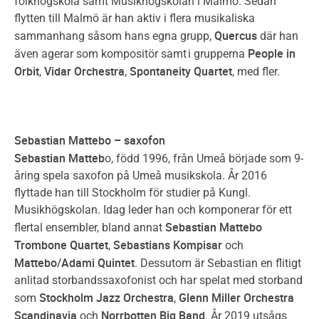
folkhögskola samt Musikhögskolan i Malmö. Sedan
flytten till Malmö är han aktiv i flera musikaliska
Quercus
sammanhang såsom hans egna grupp,
där han
People in
även agerar som kompositör samt i grupperna
Orbit
Vidar Orchestra
Spontaneity Quartet
,
,
, med fler.
Sebastian Mattebo – saxofon
Sebastian Matteb
o, född 1996, från Umeå började som 9-
åring spela saxofon på Umeå musikskola. År 2016
flyttade han till Stockholm för studier på Kungl.
Musikhögskolan. Idag leder han och komponerar för ett
Sebastian Mattebo
flertal ensembler, bland annat
Trombone Quartet
Sebastians Kompisar
,
och
Mattebo/Adami Quintet
. Dessutom är Sebastian en flitigt
anlitad storbandssaxofonist och har spelat med storband
Stockholm Jazz Orchestra
Glenn Miller Orchestra
som
,
Scandinavia
Norrbotten Big Band
och
. År 2019 utsågs