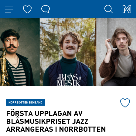
HOPPA TILL NAVIGERINGEN
HOPPA TILL INNEHÅLLET
Lägg
NORRBOTTEN BIG BAND
till
FÖRSTA UPPLAGAN AV
konser
BLÅSMUSIKPRISET JAZZ
till
ARRANGERAS I NORRBOTTEN
mina