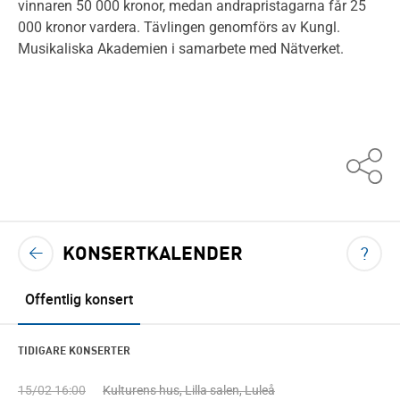
vinnaren 50 000 kronor, medan andrapristagarna får 25
000 kronor vardera. Tävlingen genomförs av Kungl.
Musikaliska Akademien i samarbete med Nätverket.
KONSERTKALENDER
VIS
TILLBAKA TILL KONSERTKALENDERN
?
<
Offentlig konsert
TIDIGARE KONSERTER
15/02 16:00
Kulturens hus, Lilla salen, Luleå