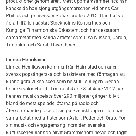
produktioner genom åren. Mest uppmärksamhet fick han
kanske då han sjöng utgångsmarschen vid prins Carl
Philips och prinsessan Sofias bröllop 2015. Han har vid
flera tillfällen gästat Stockholms Konserthus och
Kungliga Filharmoniska Orkestern, och har dessutom
samarbetat med kända artister som Lisa Nilsson, Carola,
Timbuktu och Sarah Dawn Finer.
Linnea Henriksson
Linnea Henriksson kommer från Halmstad och är en
svensk popsångerska och låtskrivare med förmågan att
kunna göra vilken scen som helst till sin egen. Sedan
hennes solodebut Till mina älskade & älskare 2012 har
hennes musik spelats över 290 miljoner gånger, blivit
bland de mest spelade låtarna på radio och
återkommande placerat sig på Svensktoppen. Hon har
samarbetat med artister som Avicii, Petter och Orup. För
sin musik och engagemang inom den svenska
kulturscenen har hon blivit Grammisnominerad och tagit