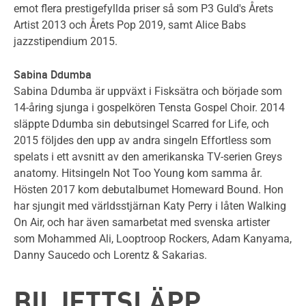
emot flera prestigefyllda priser så som P3 Guld's Årets
Artist 2013 och Årets Pop 2019, samt Alice Babs
jazzstipendium 2015.
Sabina Ddumba
Sabina Ddumba är uppväxt i Fisksätra och började som
14-åring sjunga i gospelkören Tensta Gospel Choir. 2014
släppte Ddumba sin debutsingel Scarred for Life, och
2015 följdes den upp av andra singeln Effortless som
spelats i ett avsnitt av den amerikanska TV-serien Greys
anatomy. Hitsingeln Not Too Young kom samma år.
Hösten 2017 kom debutalbumet Homeward Bound. Hon
har sjungit med världsstjärnan Katy Perry i låten Walking
On Air, och har även samarbetat med svenska artister
som Mohammed Ali, Looptroop Rockers, Adam Kanyama,
Danny Saucedo och Lorentz & Sakarias.
BILJETTSLÄPP