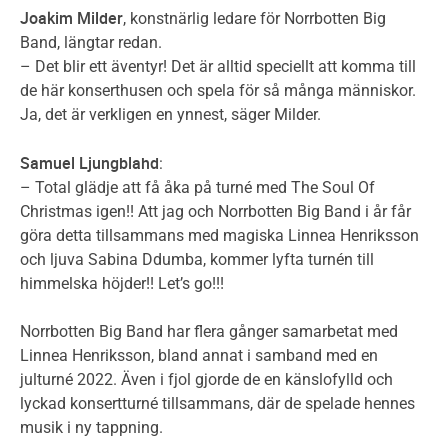
Joakim Milder
, konstnärlig ledare för Norrbotten Big
Band, längtar redan.
– Det blir ett äventyr! Det är alltid speciellt att komma till
de här konserthusen och spela för så många människor.
Ja, det är verkligen en ynnest, säger Milder.
Samuel Ljungblahd
:
– Total glädje att få åka på turné med The Soul Of
Christmas igen!! Att jag och Norrbotten Big Band i år får
göra detta tillsammans med magiska Linnea Henriksson
och ljuva Sabina Ddumba, kommer lyfta turnén till
himmelska höjder!! Let’s go!!!
Norrbotten Big Band har flera gånger samarbetat med
Linnea Henriksson, bland annat i samband med en
julturné 2022. Även i fjol gjorde de en känslofylld och
lyckad konsertturné tillsammans, där de spelade hennes
musik i ny tappning.