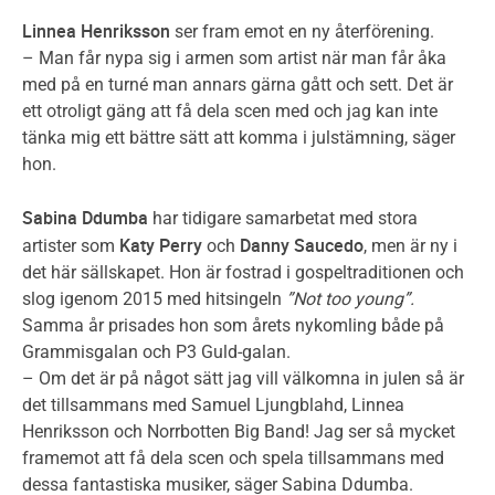
Linnea Henriksson
ser fram emot en ny återförening.
– Man får nypa sig i armen som artist när man får åka
med på en turné man annars gärna gått och sett. Det är
ett otroligt gäng att få dela scen med och jag kan inte
tänka mig ett bättre sätt att komma i julstämning, säger
hon.
Sabina Ddumba
har tidigare samarbetat med stora
Katy Perry
Danny Saucedo
artister som
och
, men är ny i
det här sällskapet. Hon är fostrad i gospeltraditionen och
slog igenom 2015 med hitsingeln
”Not too young”.
Samma år prisades hon som årets nykomling både på
Grammisgalan och P3 Guld-galan.
– Om det är på något sätt jag vill välkomna in julen så är
det tillsammans med Samuel Ljungblahd, Linnea
Henriksson och Norrbotten Big Band! Jag ser så mycket
framemot att få dela scen och spela tillsammans med
dessa fantastiska musiker, säger Sabina Ddumba.