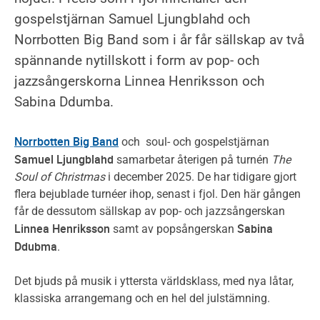
sparad
0
gospelstjärnan Samuel Ljungblahd och
konsert
sparade
Norrbotten Big Band som i år får sällskap av två
konserter
spännande nytillskott i form av pop- och
jazzsångerskorna Linnea Henriksson och
Sabina Ddumba.
Norrbotten Big Band
och soul- och gospelstjärnan
Samuel Ljungblahd
samarbetar återigen på turnén
The
Soul of Christmas
i december 2025. De har tidigare gjort
flera bejublade turnéer ihop, senast i fjol. Den här gången
får de dessutom sällskap av pop- och jazzsångerskan
Linnea Henriksson
Sabina
samt av popsångerskan
Ddubma
.
Det bjuds på musik i yttersta världsklass, med nya låtar,
klassiska arrangemang och en hel del julstämning.