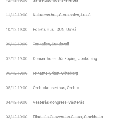
12/12 19:00
Sara Kulturhus, Skellefteå
11/12 19:00
Kulturens hus, Stora salen, Luleå
10/12 19:00
Folkets Hus, IDUN, Umeå
09/12 19:00
Tonhallen, Sundsvall
07/12 19:00
Konserthuset Jönköping, Jönköping
06/12 19:00
Frihamskyrkan, Göteborg
05/12 19:00
Örebrokonserthus, Örebro
04/12 19:00
Västerås Kongress, Västerås
03/12 19:00
Filadelfia Convention Center, Stockholm