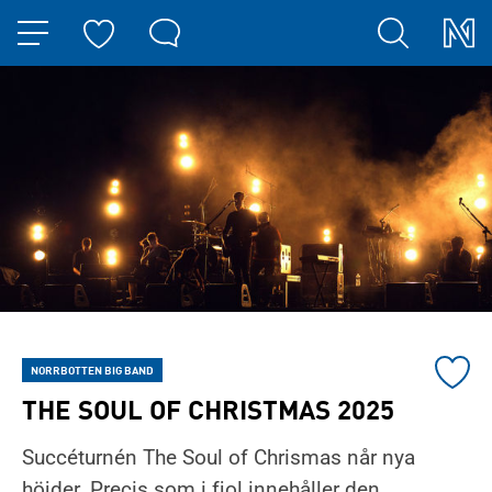
HOPPA TILL NAVIGERINGEN
HOPPA TILL INNEHÅLLET
Lägg
NORRBOTTEN BIG BAND
till
THE SOUL OF CHRISTMAS 2025
konser
Du
till
Succéturnén The Soul of Chrismas når nya
har
mina
höjder. Precis som i fjol innehåller den
nu