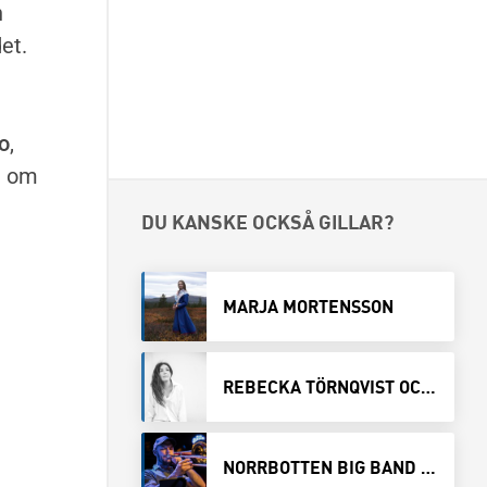
h
et.
o
,
n om
DU KANSKE OCKSÅ GILLAR?
MARJA MORTENSSON
REBECKA TÖRNQVIST OCH JOHAN LINDSTRÖM
NORRBOTTEN BIG BAND MÖTER NINE SPARKS RIOT