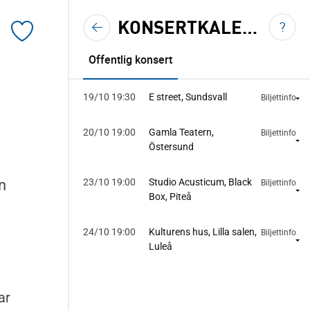
KONSERTKALENDER
VIS
?
TILLBAKA TILL KONSERTKALENDERN
<
Lägg
till
Offentlig konsert
konserten
till
19/10 19:30
E street, Sundsvall
Biljettinfo
mina
sparade
20/10 19:00
Gamla Teatern,
Biljettinfo
Östersund
konserter
n
23/10 19:00
Studio Acusticum, Black
Biljettinfo
Box, Piteå
24/10 19:00
Kulturens hus, Lilla salen,
Biljettinfo
Luleå
ar