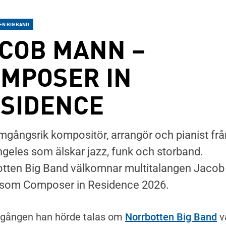
N BIG BAND
COB MANN –
MPOSER IN
SIDENCE
mgångsrik kompositör, arrangör och pianist frå
geles som älskar jazz, funk och storband.
otten Big Band välkomnar multitalangen Jacob
som Composer in Residence 2026.
e
ter
Norrbotten Big Band
 gången han hörde talas om
v