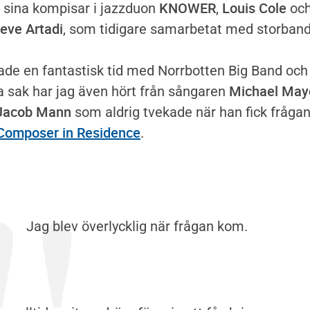
KNOWER
Louis Cole
sina kompisar i jazzduon
,
oc
eve Artadi
, som tidigare samarbetat med storband
ade en fantastisk tid med Norrbotten Big Band och
Michael May
sak har jag även hört från sångaren
Jacob Mann
som aldrig tvekade när han fick fråga
Composer in Residence
.
Jag blev överlycklig när frågan kom.