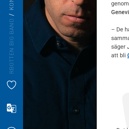
genom 
Genevi
NORRBOTTEN BIG BAND
– De h
samma 
säger
att bli