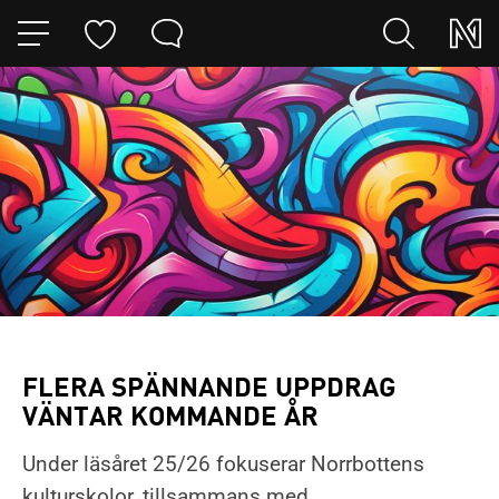
HOPPA TILL NAVIGERINGEN
HOPPA TILL INNEHÅLLET
FLERA SPÄNNANDE UPPDRAG
VÄNTAR KOMMANDE ÅR
Under läsåret 25/26 fokuserar Norrbottens
kulturskolor, tillsammans med