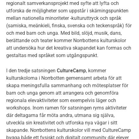
regionalt samverkansprojekt med syfte att lyfta och
utforska de möjligheter som uppstår i skärningspunkten
mellan nationella minoriteter -kulturuttryck och språk
(samiska, meänkieli, finska, svenska och teckenspråk) för
och med barn och unga. Med bild, slöjd, musik, dans,
berättande och teater kommer Norrbottens kulturskolor
att undersöka hur det kreativa skapandet kan formas och
gestaltas med språket som utgångspunkt.
CultureCamp
I den tredje satsningen
, kommer
kulturskolorna i Norrbotten gemensamt arbeta för att
skapa meningsfulla sammanhang och mötesplatser för
barn och unga genom att arrangera och genomföra
regionala elevaktiviteter som exempelvis läger och
workshops. Inom ramen för satsningen ryms aktiviteter
där deltagarna får möta andra, utmana sig själva,
utveckla sin kreativitet och utforska nya vägar i sitt
skapande. Norrbottens kulturskolor vill med CultureCamp
bygga både ett fysiskt och digitalt community där elever