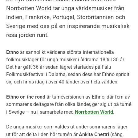
sparad
0
Norrbotten World tar unga världsmusiker från
konsert
sparade
Indien, Frankrike, Portugal, Storbritannien och
konserter
Sverige med oss på en inspirerande musikalisk
resa jorden runt.
Ethno
är sannolikt världens största internationella
folkmusikläger för unga musiker i åldrarna 18 till 30 år.
Det har gått 36 år sedan lägret startades på Falu
Folkmusikfestival i Dalarna, sedan dess har Ethno spridit
sig och finns idag i över 40 länder över hela världen.
Ethno on the road
är turnéversionen av Ethno, där fem av
sommarens deltagare från olika länder, ger sig ut på turné
Norrbotten World
i Sverige – nu i samarbete med
.
De unga musiker som valdes ut under sommarens läger
Ankita Chettri
ut för att delta i den här turnén är
(sång,