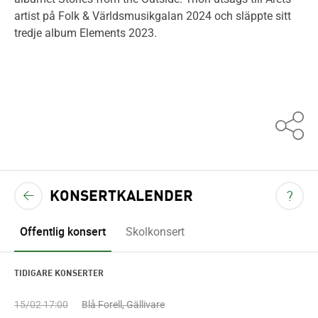
artist på Folk & Världsmusikgalan 2024 och släppte sitt
tredje album Elements 2023.
KONSERTKALENDER
VIS
TILLBAKA TILL KONSERTKALENDERN
?
<
Offentlig konsert
Skolkonsert
TIDIGARE KONSERTER
15/02 17:00
Blå Forell, Gällivare