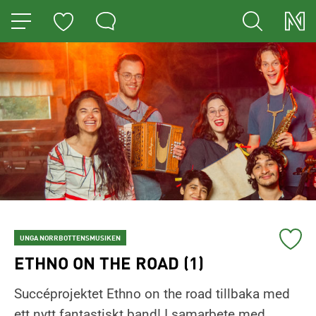
HOPPA TILL NAVIGERINGEN
HOPPA TILL INNEHÅLLET
Lägg
UNGA NORRBOTTENSMUSIKEN
till
ETHNO ON THE ROAD (1)
konser
Du
till
Succéprojektet Ethno on the road tillbaka med
har
mina
ett nytt fantastiskt band! I samarbete med
nu