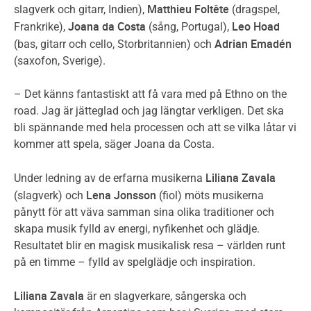
Matthieu Foltête
slagverk och gitarr, Indien),
(dragspel,
Joana da Costa
Leo Hoad
Frankrike),
(sång, Portugal),
Adrian Emadén
(bas, gitarr och cello, Storbritannien) och
(saxofon, Sverige).
– Det känns fantastiskt att få vara med på Ethno on the
road. Jag är jätteglad och jag längtar verkligen. Det ska
bli spännande med hela processen och att se vilka låtar vi
kommer att spela, säger Joana da Costa.
Liliana Zavala
Under ledning av de erfarna musikerna
Lena Jonsson
(slagverk) och
(fiol) möts musikerna
pånytt för att väva samman sina olika traditioner och
skapa musik fylld av energi, nyfikenhet och glädje.
Resultatet blir en magisk musikalisk resa – världen runt
på en timme – fylld av spelglädje och inspiration.
Liliana Zavala
är en slagverkare, sångerska och