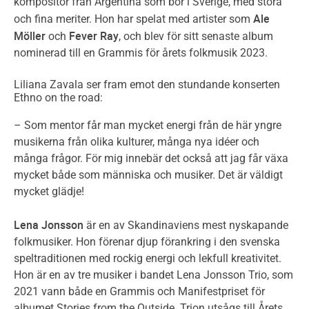
kompositör från Argentina som bor i Sverige, med stora
Ale
och fina meriter. Hon har spelat med artister som
Möller
Fever Ray
och
, och blev för sitt senaste album
nominerad till en Grammis för årets folkmusik 2023.
Liliana Zavala ser fram emot den stundande konserten
Ethno on the road:
– Som mentor får man mycket energi från de här yngre
musikerna från olika kulturer, många nya idéer och
många frågor. För mig innebär det också att jag får växa
mycket både som människa och musiker. Det är väldigt
mycket glädje!
Lena Jonsson
är en av Skandinaviens mest nyskapande
folkmusiker. Hon förenar djup förankring i den svenska
speltraditionen med rockig energi och lekfull kreativitet.
Hon är en av tre musiker i bandet Lena Jonsson Trio, som
2021 vann både en Grammis och Manifestpriset för
albumet Stories from the Outside. Trion utsågs till Årets