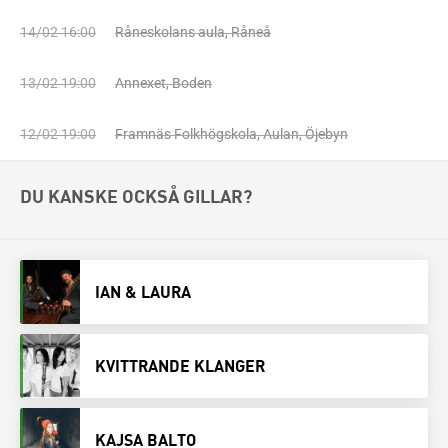
14/02 16:00
Råneskolans aula, Råneå
13/02 19:00
Annexet, Boden
12/02 19:00
Framnäs Folkhögskola, Aulan, Öjebyn
DU KANSKE OCKSÅ GILLAR?
IAN & LAURA
KVITTRANDE KLANGER
KAJSA BALTO