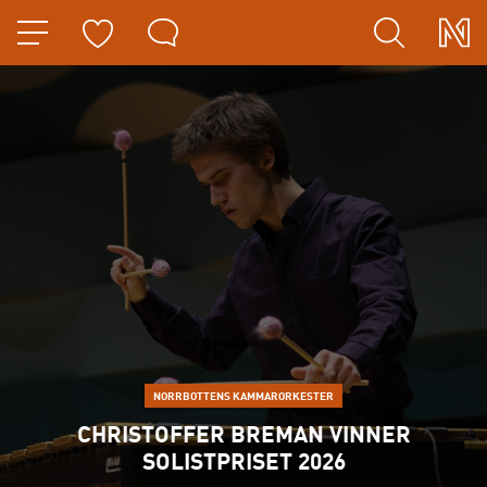
HOPPA TILL NAVIGERINGEN
HOPPA TILL INNEHÅLLET
NORRBOTTENS KAMMARORKESTER
CHRISTOFFER BREMAN VINNER
SOLISTPRISET 2026