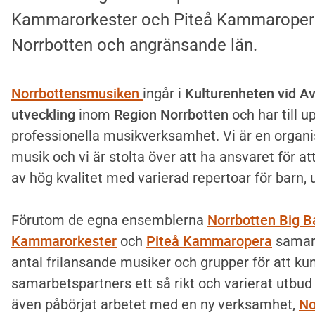
Kammarorkester och Piteå Kammaropera 
Norrbotten och angränsande län.
Norrbottensmusiken
Kulturenheten vid Av
ingår i
utveckling
Region Norrbotten
inom
och har till u
professionella musikverksamhet. Vi är en organi
musik och vi är stolta över att ha ansvaret för a
av hög kvalitet med varierad repertoar för barn,
Norrbotten Big 
Förutom de egna ensemblerna
Kammarorkester
Piteå Kammaropera
och
samarb
antal frilansande musiker och grupper för att ku
samarbetspartners ett så rikt och varierat utbud
No
även påbörjat arbetet med en ny verksamhet,