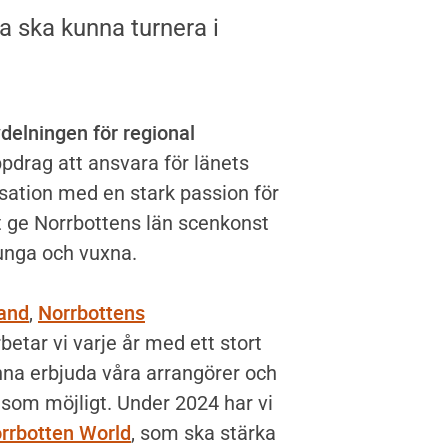
ska kunna turnera i
delningen för regional
ppdrag att ansvara för länets
sation med en stark passion för
tt ge Norrbottens län scenkonst
 unga och vuxna.
Band
Norrbottens
,
etar vi varje år med ett stort
nna erbjuda våra arrangörer och
 som möjligt. Under 2024 har vi
rrbotten World
, som ska stärka