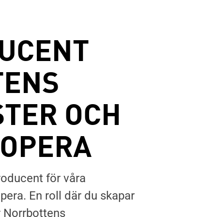
DUCENT
TENS
TER OCH
ROPERA
oducent för våra
era. En roll där du skapar
r Norrbottens