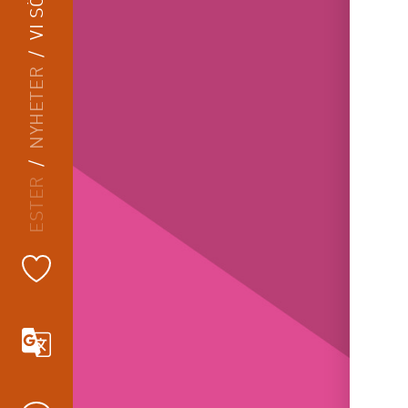
NYHETER
NORRBOTTENS KAMMARORKESTER