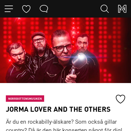
HOPPA TILL NAVIGERINGEN
HOPPA TILL INNEHÅLLET
Lägg
NORRBOTTENSMUSIKEN
till
JORMA LOVER AND THE OTHERS
konser
Du
till
Är du en rockabilly-älskare? Som också gillar
har
mina
country? Då är den här konserten något för dig!
nu