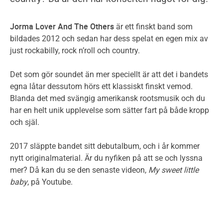
sparad
0
konsert
sparade
Jorma Lover And The Others
är ett finskt band som
konserter
bildades 2012 och sedan har dess spelat en egen mix av
just rockabilly, rock n’roll och country.
Det som gör soundet än mer speciellt är att det i bandets
egna låtar dessutom hörs ett klassiskt finskt vemod.
Blanda det med svängig amerikansk rootsmusik och du
har en helt unik upplevelse som sätter fart på både kropp
och själ.
2017 släppte bandet sitt debutalbum, och i år kommer
nytt originalmaterial. Är du nyfiken på att se och lyssna
mer? Då kan du se den senaste videon,
My sweet little
baby
, på Youtube.