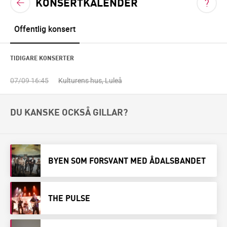
KONSERTKALENDER
VIS
TILLBAKA TILL KONSERTKALENDERN
?
<
Offentlig konsert
TIDIGARE KONSERTER
07/09 16:45
Kulturens hus, Luleå
DU KANSKE OCKSÅ GILLAR?
BYEN SOM FORSVANT MED ÅDALSBANDET
THE PULSE