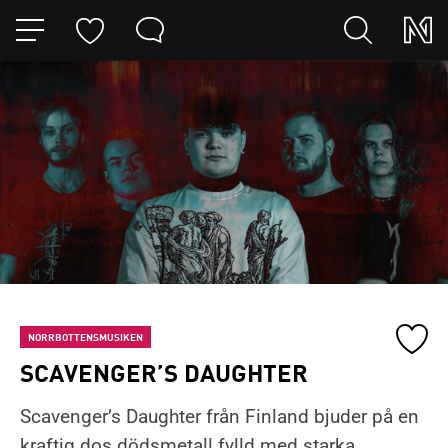
HOPPA TILL NAVIGERINGEN
HOPPA TILL INNEHÅLLET
Lägg
NORRBOTTENSMUSIKEN
till
SCAVENGER’S DAUGHTER
konser
Du
till
Scavenger’s Daughter från Finland bjuder på en
har
mina
kraftig dos dödsmetall fylld med starka
nu