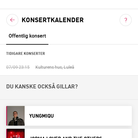
KONSERTKALENDER
VIS
TILLBAKA TILL KONSERTKALENDERN
?
<
Offentlig konsert
TIDIGARE KONSERTER
07/09 23:15
Kulturens hus, Luleå
DU KANSKE OCKSÅ GILLAR?
YUNGMIQU