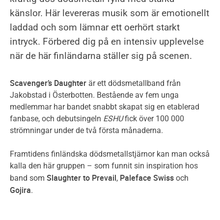
sparad
0
känslor. Här levereras musik som är emotionellt
konsert
sparade
laddad och som lämnar ett oerhört starkt
konserter
intryck. Förbered dig på en intensiv upplevelse
när de här finländarna ställer sig på scenen.
Scavenger’s Daughter
är ett dödsmetallband från
Jakobstad i Österbotten. Bestående av fem unga
medlemmar har bandet snabbt skapat sig en etablerad
fanbase, och debutsingeln
ESHU
fick över 100 000
strömningar under de två första månaderna.
Framtidens finländska dödsmetallstjärnor kan man också
kalla den här gruppen – som funnit sin inspiration hos
Slaughter to Prevail
Paleface Swiss
band som
,
och
Gojira
.